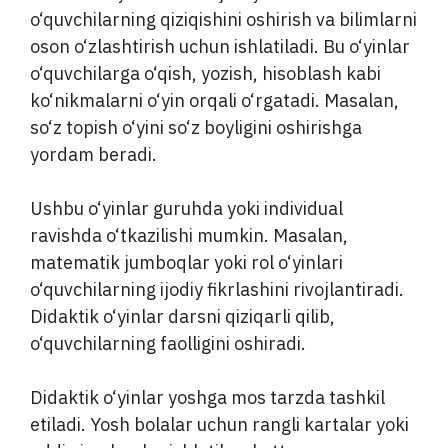
o‘quvchilarning qiziqishini oshirish va bilimlarni
oson o‘zlashtirish uchun ishlatiladi. Bu o‘yinlar
o‘quvchilarga o‘qish, yozish, hisoblash kabi
ko‘nikmalarni o‘yin orqali o‘rgatadi. Masalan,
so‘z topish o‘yini so‘z boyligini oshirishga
yordam beradi.
Ushbu o‘yinlar guruhda yoki individual
ravishda o‘tkazilishi mumkin. Masalan,
matematik jumboqlar yoki rol o‘yinlari
o‘quvchilarning ijodiy fikrlashini rivojlantiradi.
Didaktik o‘yinlar darsni qiziqarli qilib,
o‘quvchilarning faolligini oshiradi.
Didaktik o‘yinlar yoshga mos tarzda tashkil
etiladi. Yosh bolalar uchun rangli kartalar yoki