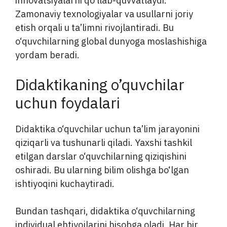
innovatsiyalarni qo‘llab-quvvatlaydi.
Zamonaviy texnologiyalar va usullarni joriy
etish orqali u ta’limni rivojlantiradi. Bu
o‘quvchilarning global dunyoga moslashishiga
yordam beradi.
Didaktikaning o’quvchilar
uchun foydalari
Didaktika o‘quvchilar uchun ta’lim jarayonini
qiziqarli va tushunarli qiladi. Yaxshi tashkil
etilgan darslar o‘quvchilarning qiziqishini
oshiradi. Bu ularning bilim olishga bo‘lgan
ishtiyoqini kuchaytiradi.
Bundan tashqari, didaktika o‘quvchilarning
individual ehtiyojlarini hisobga oladi. Har bir