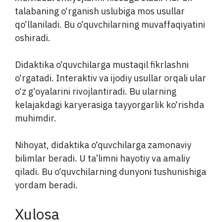
talabaning o‘rganish uslubiga mos usullar
qo‘llaniladi. Bu o‘quvchilarning muvaffaqiyatini
oshiradi.
Didaktika o‘quvchilarga mustaqil fikrlashni
o‘rgatadi. Interaktiv va ijodiy usullar orqali ular
o‘z g‘oyalarini rivojlantiradi. Bu ularning
kelajakdagi karyerasiga tayyorgarlik ko‘rishda
muhimdir.
Nihoyat, didaktika o‘quvchilarga zamonaviy
bilimlar beradi. U ta’limni hayotiy va amaliy
qiladi. Bu o‘quvchilarning dunyoni tushunishiga
yordam beradi.
Xulosa