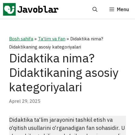
Skip
Menu
to
content
Bosh sahifa
»
Ta'lim va Fan
»
Didaktika nima?
Didaktikaning asosiy kategoriyalari
Didaktika nima?
Didaktikaning asosiy
kategoriyalari
Aprel 29, 2025
Didaktika ta‘lim jarayonini tashkil etish va
o‘qitish usullarini o‘rganadigan fan sohasidir. U