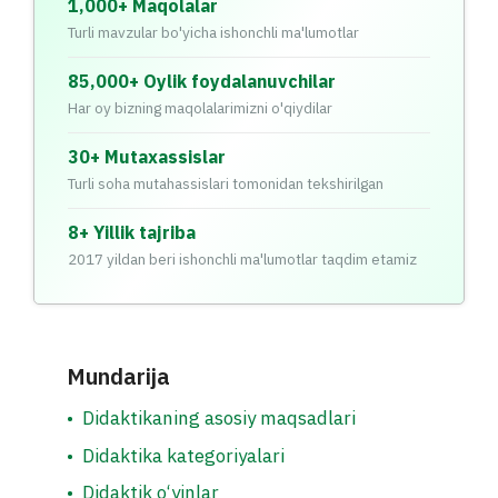
1,000+ Maqolalar
Turli mavzular bo'yicha ishonchli ma'lumotlar
85,000+ Oylik foydalanuvchilar
Har oy bizning maqolalarimizni o'qiydilar
30+ Mutaxassislar
Turli soha mutahassislari tomonidan tekshirilgan
8+ Yillik tajriba
2017 yildan beri ishonchli ma'lumotlar taqdim etamiz
Mundarija
•
Didaktikaning asosiy maqsadlari
•
Didaktika kategoriyalari
•
Didaktik o‘yinlar