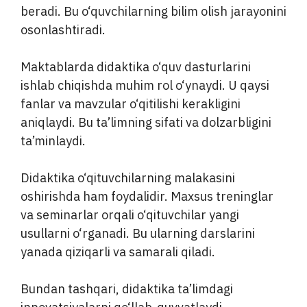
beradi. Bu o‘quvchilarning bilim olish jarayonini
osonlashtiradi.
Maktablarda didaktika o‘quv dasturlarini
ishlab chiqishda muhim rol o‘ynaydi. U qaysi
fanlar va mavzular o‘qitilishi kerakligini
aniqlaydi. Bu ta’limning sifati va dolzarbligini
ta’minlaydi.
Didaktika o‘qituvchilarning malakasini
oshirishda ham foydalidir. Maxsus treninglar
va seminarlar orqali o‘qituvchilar yangi
usullarni o‘rganadi. Bu ularning darslarini
yanada qiziqarli va samarali qiladi.
Bundan tashqari, didaktika ta’limdagi