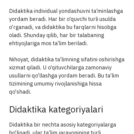
Didaktika individual yondashuvni ta’minlashga
yordam beradi. Har bir o‘quvchi turli usulda
o‘rganadi, va didaktika bu farqlarni hisobga
oladi. Shunday qilib, har bir talabaning
ehtiyojlariga mos ta’lim beriladi.
Nihoyat, didaktika ta’limning sifatini oshirishga
xizmat qiladi. U o‘qituvchilarga zamonaviy
usullarni qo‘llashga yordam beradi. Bu ta’lim
tizimining umumiy rivojlanishiga hissa
qo‘shadi.
Didaktika kategoriyalari
Didaktika bir nechta asosiy kategoriyalarga
bo‘linadi, ular ta’lim jarayonining turli