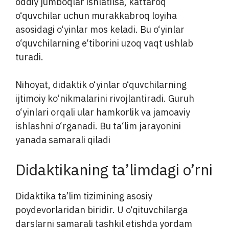
oddiy jumboqlar ishlatilsa, kattaroq
o‘quvchilar uchun murakkabroq loyiha
asosidagi o‘yinlar mos keladi. Bu o‘yinlar
o‘quvchilarning e‘tiborini uzoq vaqt ushlab
turadi.
Nihoyat, didaktik o‘yinlar o‘quvchilarning
ijtimoiy ko‘nikmalarini rivojlantiradi. Guruh
o‘yinlari orqali ular hamkorlik va jamoaviy
ishlashni o‘rganadi. Bu ta‘lim jarayonini
yanada samarali qiladi
Didaktikaning ta’limdagi o’rni
Didaktika ta’lim tizimining asosiy
poydevorlaridan biridir. U o‘qituvchilarga
darslarni samarali tashkil etishda yordam