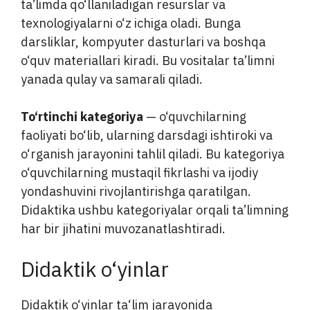
ta’limda qo‘llaniladigan resurslar va
texnologiyalarni o‘z ichiga oladi. Bunga
darsliklar, kompyuter dasturlari va boshqa
o‘quv materiallari kiradi. Bu vositalar ta’limni
yanada qulay va samarali qiladi.
To‘rtinchi kategoriya
— o‘quvchilarning
faoliyati bo‘lib, ularning darsdagi ishtiroki va
o‘rganish jarayonini tahlil qiladi. Bu kategoriya
o‘quvchilarning mustaqil fikrlashi va ijodiy
yondashuvini rivojlantirishga qaratilgan.
Didaktika ushbu kategoriyalar orqali ta’limning
har bir jihatini muvozanatlashtiradi.
Didaktik o‘yinlar
Didaktik o‘yinlar ta‘lim jarayonida