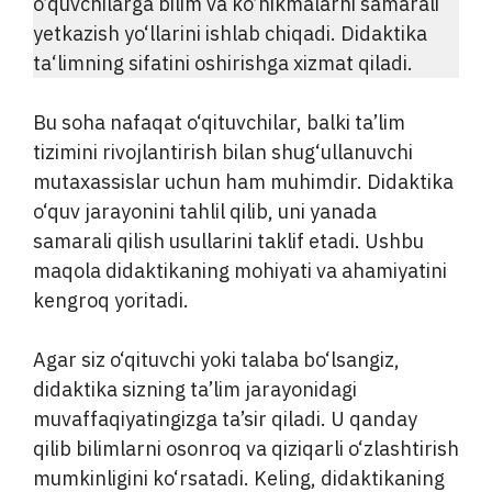
o‘quvchilarga bilim va ko‘nikmalarni samarali
yetkazish yo‘llarini ishlab chiqadi. Didaktika
ta‘limning sifatini oshirishga xizmat qiladi.
Bu soha nafaqat o‘qituvchilar, balki ta’lim
tizimini rivojlantirish bilan shug‘ullanuvchi
mutaxassislar uchun ham muhimdir. Didaktika
o‘quv jarayonini tahlil qilib, uni yanada
samarali qilish usullarini taklif etadi. Ushbu
maqola didaktikaning mohiyati va ahamiyatini
kengroq yoritadi.
Agar siz o‘qituvchi yoki talaba bo‘lsangiz,
didaktika sizning ta’lim jarayonidagi
muvaffaqiyatingizga ta’sir qiladi. U qanday
qilib bilimlarni osonroq va qiziqarli o‘zlashtirish
mumkinligini ko‘rsatadi. Keling, didaktikaning