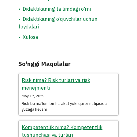
•
Didaktikaning ta’limdagi o’rni
•
Didaktikaning o’quvchilar uchun
foydalari
•
Xulosa
So'nggi Maqolalar
Risk nima? Risk turlari va risk
menejmenti
May 17, 2025
Risk bu ma’lum bir harakat yoki qaror natijasida
yuzaga kelishi ...
Kompetentlik nima? Kompetentlik
tushunchasi va turlari