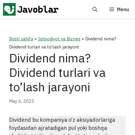
Skip
Menu
to
content
Bosh sahifa
»
Iqtisodiyot va Biznes
»
Dividend nima?
Dividend turlari va to’lash jarayoni
Dividend nima?
Dividend turlari va
to’lash jarayoni
May 6, 2025
Dividend bu kompaniya o‘z aksiyadorlariga
foydasidan ajratadigan pul yoki boshqa