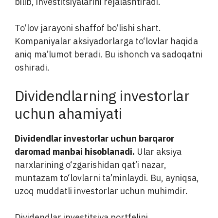
bilib, investitsiyalarini rejalashtiradi.
To‘lov jarayoni shaffof bo‘lishi shart.
Kompaniyalar aksiyadorlarga to‘lovlar haqida
aniq ma’lumot beradi. Bu ishonch va sadoqatni
oshiradi.
Dividendlarning investorlar
uchun ahamiyati
Dividendlar investorlar uchun barqaror
daromad manbai hisoblanadi.
Ular aksiya
narxlarining o‘zgarishidan qat’i nazar,
muntazam to‘lovlarni ta’minlaydi. Bu, ayniqsa,
uzoq muddatli investorlar uchun muhimdir.
Dividendlar investitsiya portfelini