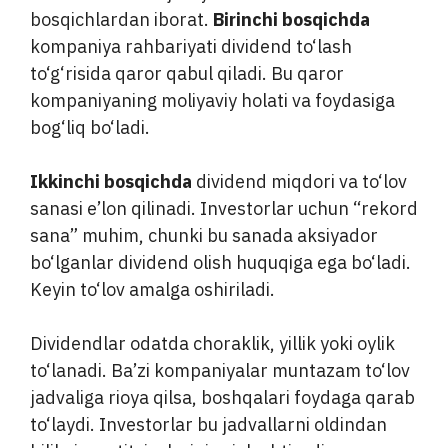
bosqichlardan iborat.
Birinchi bosqichda
kompaniya rahbariyati dividend to‘lash
to‘g‘risida qaror qabul qiladi. Bu qaror
kompaniyaning moliyaviy holati va foydasiga
bog‘liq bo‘ladi.
Ikkinchi bosqichda
dividend miqdori va to‘lov
sanasi e’lon qilinadi. Investorlar uchun “rekord
sana” muhim, chunki bu sanada aksiyador
bo‘lganlar dividend olish huquqiga ega bo‘ladi.
Keyin to‘lov amalga oshiriladi.
Dividendlar odatda choraklik, yillik yoki oylik
to‘lanadi. Ba’zi kompaniyalar muntazam to‘lov
jadvaliga rioya qilsa, boshqalari foydaga qarab
to‘laydi. Investorlar bu jadvallarni oldindan