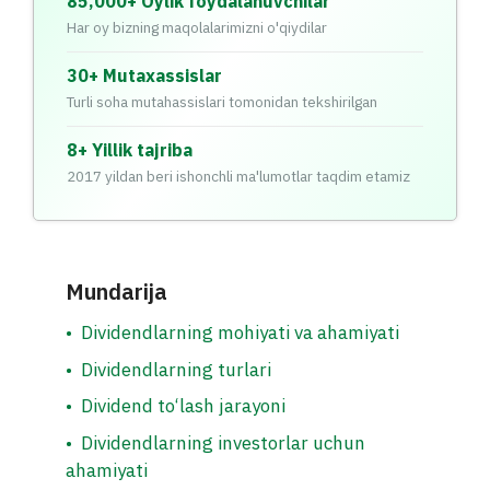
85,000+ Oylik foydalanuvchilar
Har oy bizning maqolalarimizni o'qiydilar
30+ Mutaxassislar
Turli soha mutahassislari tomonidan tekshirilgan
8+ Yillik tajriba
2017 yildan beri ishonchli ma'lumotlar taqdim etamiz
Mundarija
•
Dividendlarning mohiyati va ahamiyati
•
Dividendlarning turlari
•
Dividend to‘lash jarayoni
•
Dividendlarning investorlar uchun
ahamiyati