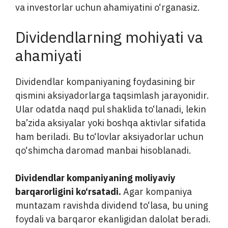
va investorlar uchun ahamiyatini o‘rganasiz.
Dividendlarning mohiyati va
ahamiyati
Dividendlar kompaniyaning foydasining bir
qismini aksiyadorlarga taqsimlash jarayonidir.
Ular odatda naqd pul shaklida to‘lanadi, lekin
ba’zida aksiyalar yoki boshqa aktivlar sifatida
ham beriladi. Bu to‘lovlar aksiyadorlar uchun
qo‘shimcha daromad manbai hisoblanadi.
Dividendlar kompaniyaning moliyaviy
barqarorligini ko‘rsatadi.
Agar kompaniya
muntazam ravishda dividend to‘lasa, bu uning
foydali va barqaror ekanligidan dalolat beradi.