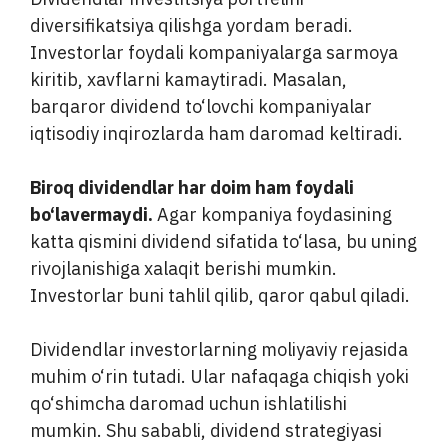
diversifikatsiya qilishga yordam beradi.
Investorlar foydali kompaniyalarga sarmoya
kiritib, xavflarni kamaytiradi. Masalan,
barqaror dividend to‘lovchi kompaniyalar
iqtisodiy inqirozlarda ham daromad keltiradi.
Biroq dividendlar har doim ham foydali
bo‘lavermaydi.
Agar kompaniya foydasining
katta qismini dividend sifatida to‘lasa, bu uning
rivojlanishiga xalaqit berishi mumkin.
Investorlar buni tahlil qilib, qaror qabul qiladi.
Dividendlar investorlarning moliyaviy rejasida
muhim o‘rin tutadi. Ular nafaqaga chiqish yoki
qo‘shimcha daromad uchun ishlatilishi
mumkin. Shu sababli, dividend strategiyasi