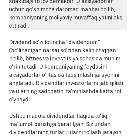
shakldagi to‘lov demakdir. U aksiyadorlar
uchun qo‘shimcha daromad manbai bo‘lib,
kompaniyaning moliyaviy muvaffaqiyatini aks
ettiradi.
Dividend so‘zi lotincha “dividendum”
(bo‘linadigan narsa) so‘zidan kelib chiqqan
bo‘lib, biznes va investitsiya sohasida muhim
o‘rin tutadi. U kompaniyaning foydasini
aksiyadorlar o‘rtasida taqsimlash jarayonini
anglatadi. Dividendlar investorlarni jalb qilish
va ularning sadoqatini ta’minlashda katta rol
o‘ynaydi.
Ushbu maqola dividendlar haqida to‘liq
ma’lumot berishga qaratilgan. Siz undan
dividendlarning turlari, ularni to‘lash jarayoni