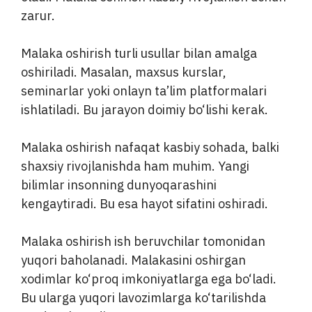
zarur.
Malaka oshirish turli usullar bilan amalga
oshiriladi. Masalan, maxsus kurslar,
seminarlar yoki onlayn ta’lim platformalari
ishlatiladi. Bu jarayon doimiy bo‘lishi kerak.
Malaka oshirish nafaqat kasbiy sohada, balki
shaxsiy rivojlanishda ham muhim. Yangi
bilimlar insonning dunyoqarashini
kengaytiradi. Bu esa hayot sifatini oshiradi.
Malaka oshirish ish beruvchilar tomonidan
yuqori baholanadi. Malakasini oshirgan
xodimlar ko‘proq imkoniyatlarga ega bo‘ladi.
Bu ularga yuqori lavozimlarga ko‘tarilishda