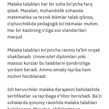
Malaka talablari har bir soha bo‘yicha farq
qiladi. Masalan, muhandislik sohasida
matematika va texnik bilimlar talab qilinsa,
o‘qituvchilikda pedagogik ko‘nikmalar muhim.
Har bir kasbning o‘ziga xos standartlari
mavjud.
Malaka talablari ko‘pincha rasmiy ta’lim orqali
shakllanadi. Universitet diplomlari yoki
maxsus kurslar bu talablarni qondirishga
yordam beradi. Ammo amaliy tajriba ham
muhim hisoblanadi.
Ish beruvchilar malaka darajasini baholashda
sertifikatlar va tajribaga e’tibor berishadi. Ba’zi
sohalarda qonuniy ravishda malaka talablari