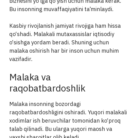
biznesini yo‘lga qo‘yish uchun malaka kerak.
Bu insonning muvaffaqiyatini ta’minlaydi.
Kasbiy rivojlanish jamiyat rivojiga ham hissa
qo‘shadi. Malakali mutaxassislar iqtisodiy
o‘sishga yordam beradi. Shuning uchun
malaka oshirish har bir inson uchun muhim
vazifadir.
Malaka va
raqobatbardoshlik
Malaka insonning bozordagi
raqobatbardoshligini oshiradi. Yuqori malakali
xodimlar ish beruvchilar tomonidan ko‘proq
talab qilinadi. Bu ularga yuqori maosh va
yaxshi sharoitlar olib keladi.