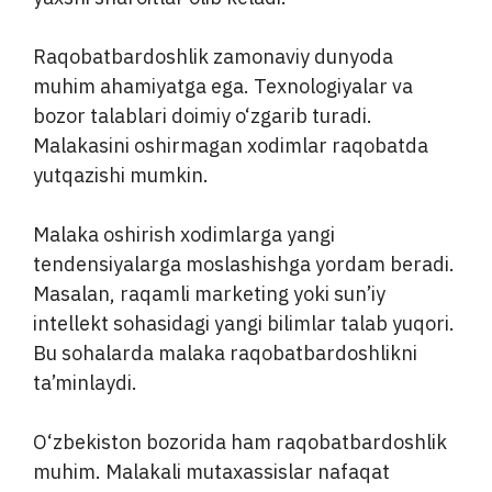
Raqobatbardoshlik zamonaviy dunyoda
muhim ahamiyatga ega. Texnologiyalar va
bozor talablari doimiy o‘zgarib turadi.
Malakasini oshirmagan xodimlar raqobatda
yutqazishi mumkin.
Malaka oshirish xodimlarga yangi
tendensiyalarga moslashishga yordam beradi.
Masalan, raqamli marketing yoki sun’iy
intellekt sohasidagi yangi bilimlar talab yuqori.
Bu sohalarda malaka raqobatbardoshlikni
ta’minlaydi.
O‘zbekiston bozorida ham raqobatbardoshlik
muhim. Malakali mutaxassislar nafaqat