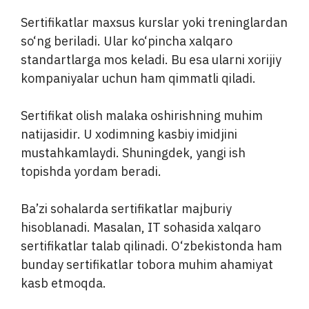
Sertifikatlar maxsus kurslar yoki treninglardan
so‘ng beriladi. Ular ko‘pincha xalqaro
standartlarga mos keladi. Bu esa ularni xorijiy
kompaniyalar uchun ham qimmatli qiladi.
Sertifikat olish malaka oshirishning muhim
natijasidir. U xodimning kasbiy imidjini
mustahkamlaydi. Shuningdek, yangi ish
topishda yordam beradi.
Ba’zi sohalarda sertifikatlar majburiy
hisoblanadi. Masalan, IT sohasida xalqaro
sertifikatlar talab qilinadi. O‘zbekistonda ham
bunday sertifikatlar tobora muhim ahamiyat
kasb etmoqda.