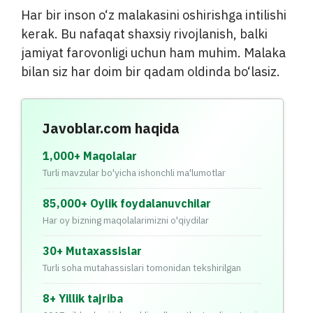
Har bir inson o‘z malakasini oshirishga intilishi
kerak. Bu nafaqat shaxsiy rivojlanish, balki
jamiyat farovonligi uchun ham muhim. Malaka
bilan siz har doim bir qadam oldinda bo‘lasiz.
Javoblar.com haqida
1,000+ Maqolalar
Turli mavzular bo'yicha ishonchli ma'lumotlar
85,000+ Oylik foydalanuvchilar
Har oy bizning maqolalarimizni o'qiydilar
30+ Mutaxassislar
Turli soha mutahassislari tomonidan tekshirilgan
8+ Yillik tajriba