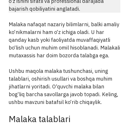
o‘z ishini sifatli va professional darajada
bajarish qobiliyatini anglatadi.
Malaka nafaqat nazariy bilimlarni, balki amaliy
ko‘nikmalarni ham o‘z ichiga oladi. U har
qanday kasb yoki faoliyatda muvaffaqiyatli
bo‘lish uchun muhim omil hisoblanadi. Malakali
mutaxassis har doim bozorda talabga ega.
Ushbu maqola malaka tushunchasi, uning
talablari, oshirish usullari va boshqa muhim
jihatlarni yoritadi. O‘quvchi malaka bilan
bog‘liq barcha savollarga javob topadi. Keling,
ushbu mavzuni batafsil ko‘rib chiqaylik.
Malaka talablari