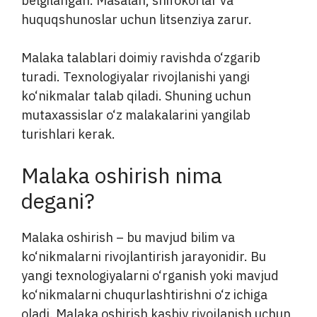
belgilangan. Masalan, shifokorlar va
huquqshunoslar uchun litsenziya zarur.
Malaka talablari doimiy ravishda o‘zgarib
turadi. Texnologiyalar rivojlanishi yangi
ko‘nikmalar talab qiladi. Shuning uchun
mutaxassislar o‘z malakalarini yangilab
turishlari kerak.
Malaka oshirish nima
degani?
Malaka oshirish – bu mavjud bilim va
ko‘nikmalarni rivojlantirish jarayonidir. Bu
yangi texnologiyalarni o‘rganish yoki mavjud
ko‘nikmalarni chuqurlashtirishni o‘z ichiga
oladi. Malaka oshirish kasbiy rivojlanish uchun