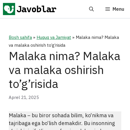
Skip
Menu
to
content
Bosh sahifa
»
Huquq va Jamiyat
»
Malaka nima? Malaka
va malaka oshirish to’g’risida
Malaka nima? Malaka
va malaka oshirish
to’g’risida
Aprel 21, 2025
Malaka – bu biror sohada bilim, ko‘nikma va
tajribaga ega bo‘lish demakdir. Bu insonning