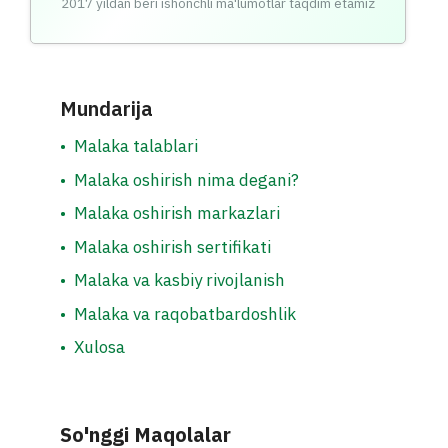
2017 yildan beri ishonchli ma'lumotlar taqdim etamiz
Mundarija
•
Malaka talablari
•
Malaka oshirish nima degani?
•
Malaka oshirish markazlari
•
Malaka oshirish sertifikati
•
Malaka va kasbiy rivojlanish
•
Malaka va raqobatbardoshlik
•
Xulosa
So'nggi Maqolalar